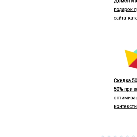
Домен и х
подарок п
сайта-кат
Скидка 50
50%
при з
оптимиза
контекст