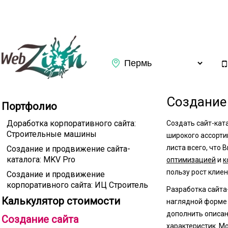
Заказать обратный звонок
Создание
Портфолио
Доработка корпоративного сайта:
Создать сайт-ката
Строительные машины
широкого ассорти
листа всего, что 
Создание и продвижение сайта-
каталога: MKV Pro
оптимизацией
и
к
пользу рост клие
Создание и продвижение
корпоративного сайта: ИЦ Строитель
Разработка сайта
Калькулятор стоимости
Подтверждаю ознакомление с
Политикой конфиденциаль
наглядной форме 
дополнить описа
Создание сайта
характеристик. М