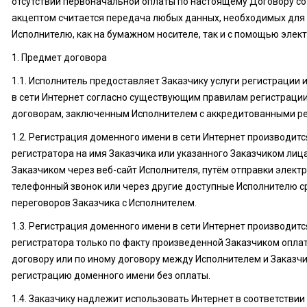
отсутствии первоначальной оплаты по настоящему Договору со 
ознакомление с
акцептом считается передача любых данных, необходимых для 
Политикой
Исполнителю, как на бумажном носителе, так и с помощью элект
конфиденциальности
1. Предмет договора
1.1. Исполнитель предоставляет Заказчику услуги регистрации
в сети Интернет согласно существующим правилам регистрации 
договорам, заключенным Исполнителем с аккредитованными ре
1.2. Регистрация доменного имени в сети Интернет производит
регистратора на имя Заказчика или указанного Заказчиком лиц
Заказчиком через веб-сайт Исполнителя, путём отправки элект
телефонный звонок или через другие доступные Исполнителю ср
переговоров Заказчика с Исполнителем.
1.3. Регистрация доменного имени в сети Интернет производит
регистратора только по факту произведенной Заказчиком опла
договору или по иному договору между Исполнителем и Заказ
регистрацию доменного имени без оплаты.
1.4. Заказчику надлежит использовать Интернет в соответстви