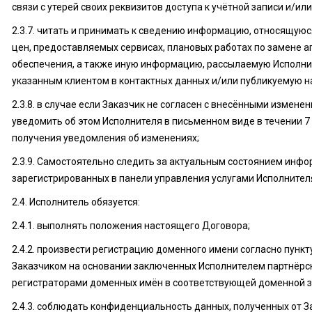
связи с утерей своих реквизитов доступа к учётной записи и/ил
2.3.7. читать и принимать к сведению информацию, относящуюс
цен, предоставляемых сервисах, плановых работах по замене 
обеспечения, а также иную информацию, рассылаемую Исполнит
указанным клиентом в контактных данных и/или публикуемую на
2.3.8. в случае если Заказчик не согласен с внесёнными измене
уведомить об этом Исполнителя в письменном виде в течении 7
получения уведомления об изменениях;
2.3.9. Самостоятельно следить за актуальным состоянием инфо
зарегистрированных в панели управления услугами Исполнител
2.4. Исполнитель обязуется:
2.4.1. выполнять положения настоящего Договора;
2.4.2. произвести регистрацию доменного имени согласно пунк
Заказчиком на основании заключенных Исполнителем партнёрс
регистраторами доменных имён в соответствующей доменной зон
2.4.3. соблюдать конфиденциальность данных, полученных от З