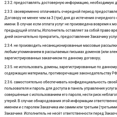
2.3.2. предоставлять достоверную информацию, необходимую д
2.3.3. своевременно оплачивать очередной период предоставл
Договору не менее чем за 3 (три) дня до истечения очередног
имени. В случае если оплата услуг не произведена вовремя к м
предыдущей оплаты, Исполнитель оставляет за собой право вре
дней окончательно прекратить, предоставление Заказчику услу
2.3.4. не производить несанкционированные массовые рассылк
любым упоминанием в рассылаемых письмах доменов (или элек
зарегистрированных заказчиком по данному договору;
2.3.5. не использовать домены, зарегистрированные по данному
содержащих материалы, противоречащие законодательству РФ
2.3.6. самостоятельно обеспечивать конфиденциальность сво
пользователя и пароль для доступа в панель управления услугам
совершённые с использованием его пароля, нести риск неблаго
утерей. В случае обнародования этой информации ответственно
именем и с паролем Заказчика им самим или третьим (третьими
Заказчике. Исполнитель не несёт ответственности перед Заказ