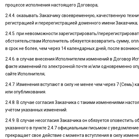
процессе исполнения настоящего Договора;
2.4.4. оказывать Заказчику своевременную, качественную техн
регистрацией и перерегистрацией доменного имени Заказчика;
2.4.5. при невозможности зарегистрировать/перерегистрироват
обстоятельствам Исполнитель обязуется возвратить сумму, о
в срок не более, чем через 14 календарных дней, после возник
2.4.6. в случае внесения Исполнителем изменений в Договор Ис
факте изменений по электронной почте и/или одновременно оп
сайте Исполнителя;
2.4.7. Изменения вступают в силу не менее чем через 7 (Семь)
или опубликования.
2.4.8. В случае согласия Заказчика с такими изменениями наст
учётом указанных изменений.
2.4.9. В случае несогласия Заказчика он обязуется оповестить о
указанного в пункте 2.4.7 официальным письмом с уведомление
прекращает свое действие с момента вступления в силу измене