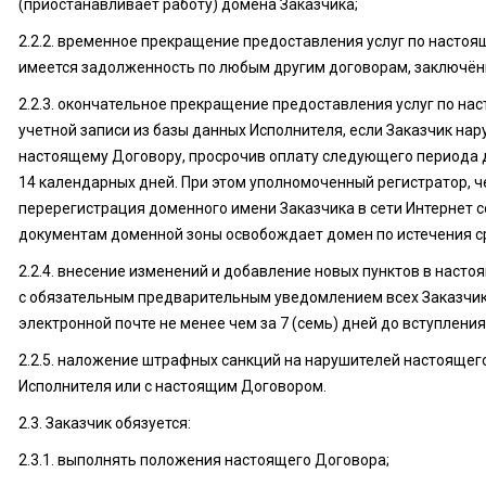
(приостанавливает работу) домена Заказчика;
2.2.2. временное прекращение предоставления услуг по настоя
имеется задолженность по любым другим договорам, заключён
2.2.3. окончательное прекращение предоставления услуг по на
учетной записи из базы данных Исполнителя, если Заказчик нар
настоящему Договору, просрочив оплату следующего периода 
14 календарных дней. При этом уполномоченный регистратор, ч
перерегистрация доменного имени Заказчика в сети Интернет
документам доменной зоны освобождает домен по истечения с
2.2.4. внесение изменений и добавление новых пунктов в насто
с обязательным предварительным уведомлением всех Заказчико
электронной почте не менее чем за 7 (семь) дней до вступления
2.2.5. наложение штрафных санкций на нарушителей настоящег
Исполнителя или с настоящим Договором.
2.3. Заказчик обязуется:
2.3.1. выполнять положения настоящего Договора;