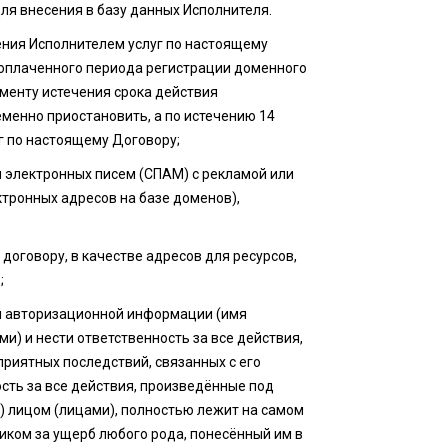
ля внесения в базу данных Исполнителя.
ения Исполнителем услуг по настоящему
о оплаченного периода регистрации доменного
оменту истечения срока действия
менно приостановить, а по истечению 14
г по настоящему Договору;
и электронных писем (СПАМ) с рекламой или
тронных адресов на базе доменов),
 договору, в качестве адресов для ресурсов,
;
ей авторизационной информации (имя
и) и нести ответственность за все действия,
приятных последствий, связанных с его
сть за все действия, произведённые под
) лицом (лицами), полностью лежит на самом
чиком за ущерб любого рода, понесённый им в