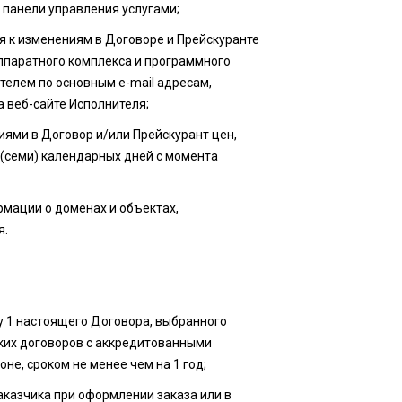
и панели управления услугами;
я к изменениям в Договоре и Прейскуранте
аппаратного комплекса и программного
елем по основным e-mail адресам,
 веб-сайте Исполнителя;
ниями в Договор и/или Прейскурант цен,
 (семи) календарных дней с момента
рмации о доменах и объектах,
я.
ту 1 настоящего Договора, выбранного
ких договоров с аккредитованными
е, сроком не менее чем на 1 год;
аказчика при оформлении заказа или в