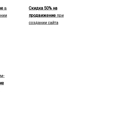
ne
в
Скидка 50% на
ании
продвижение
при
создании сайта
ум-
ие