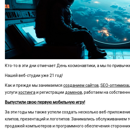
ознакомление с
Политикой
конфиденциальности
Кто-то в эти дни отмечает День космонавтики, а мы по привычке
Нашей веб-студии уже 21 год!
Как и прежде мы занимаемся
созданием сайтов
,
SEO-оптимиза
услуги
хостинга
и регистрации
доменов
, работаем на собствен
Выпустили свою первую мобильную игру!
За эти годы мы также успели создать несколько веб-приложени
клипов, презентаций и логотипов. Занимались обслуживанием т
продажей компьютеров и программного обеспечения сторонних