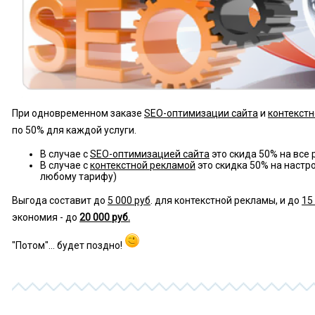
ознакомление с
Политикой
конфиденциальности
При одновременном заказе
SEO-оптимизации сайта
и
контекст
по 50% для каждой услуги.
В случае с
SEO-оптимизацией сайта
это скида 50% на все
В случае с
контекстной рекламой
это скидка 50% на настр
любому тарифу)
Выгода составит до
5 000 руб
. для контекстной рекламы, и до
15
экономия - до
20 000 руб.
"Потом"... будет поздно!