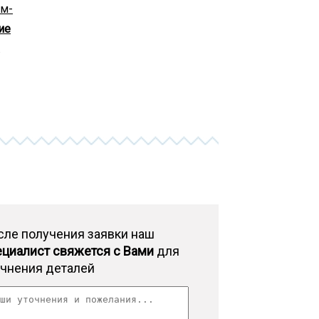
ум-
ие
сле получения заявки наш
ециалист свяжется с Вами
для
очнения деталей