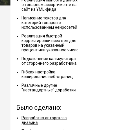
Реализация импорта данных
о товарном ассортименте на
сайт из YML-фида
Написание текстов для
категорий товаров с
использованием нейросетей
Реализация быстрой
корректировки всех цен для
товаров на указанный
процент или указанное число
Подключение калькулятора
от стороннего разработчика
Гибкая настройка
кэширования веб-страниц
Различные другие
"нестандартные" доработки
Было сделано:
Разработка авторского
дизайна