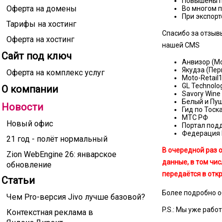
Повышены п
Оферта на домены
Во многом 
При экспорт
Тарифы на хостинг
Спасибо за отзыв
Оферта на хостинг
нашей CMS
Сайт под ключ
Анвизор (М
Якудза (Пер
Оферта на комплекс услуг
Moto-Retail
GL Technolo
О компании
Savory Wine
Белый и Пу
Новости
Гид по Тоск
МТС РФ
Новый офис
Портал под
Федерация 
21 год - полёт нормальный
В очередной раз 
Zion WebEngine 26: январское
данные, в том чи
обновление
передаётся в отк
Статьи
Более подробно о
Чем Pro-версия Jivo лучше базовой?
P.S.: Мы уже раб
Контекстная реклама в