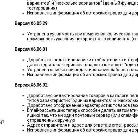
вариантов" и "несколько вариантов" (данный функцио
тестирования)
Исправлена информация об авторских правах для д
Версия X6.05.29
Устранена уязвимость при изменении количества тов
возможность указания некорректного количества (с
Версия X6.06.01
Доработано редактирование и отображение в интер
данных для характеристик товаров в каталоге: "один 
Устранена ошибка при редактировании шаблона тов
Исправлена информация об авторских правах для д
Версия X6.06.02
Доработано редактирование товаров в каталоге: теп
типов характеристик "один из вариантов" и "нескольк
Доработано отображение характеристик товаров (все
Email-рассыльщик теперь способен делать автоматич
ящика так, что ни один почтовый сервер (или спам-фи
отправленных вручную
й?
Адрес отправителя и адрес для ответа в email-рассы
Исправлена информация об авторских правах для д