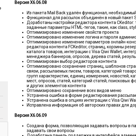
Версия X6.06.08
?
Из пакета Mail Back удалён функционал, необходимы
Функционал для рассылок объединён в новый пакет 
Доработаны настройки редактора контента CKeditor:
заданные параметры HTML-тегов, такие, как class, style
Оптимизировано изменение свойств проекта
Оптимизировано изменение логина и пароля админи
Оптимизировано изменение параметров онлайн-консу
редактора контента FCKeditor, страниц, корзины резе
каталога товаров, интеграции с Visa Qiwi Wallet, инте
менеджера баннеров, опросов, дерева статей, резул
Оптимизирован выбор редакторов контента
Оптимизировано сохранение страниц, шаблонов стра
связи, рассылаемых писем, товаров, категорий товар
групп характеристик, единиц измерения, новостей, к
мест, опросов, статей, категорий статей, поисковых 
и других элементов контента
Оптимизировано сохранение всех видов меню
Устранена ошибка в форме редактирования рассыла
Устранена ошибка в опциях интеграции с Visa Qiwi Wal
Исправлена информация об авторских правах для д
Версия X6.06.09
Создана форма, позволяющая задавать вопросы в п
задавать свои вопросы
Доработана панель поддержки в интерфейсе админи