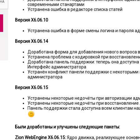
современными станартами
Устранена ошибка в редакторе списка статей
Версия X6.06.10
Устранена ошибка в форме смены логина и пароля а
Версия X6.06.14
Доработана форма для добавления нового вопроса 
Устранена проблема с кодировкой при восстановлен
Доработана панель поддержки: теперь она доступна н
Интерфейс администратора
Устранён конфликт панели поддержки с некоторыми
администратора
Версия X6.06.15
Устранены некоторые недочёты при авторизации ад
Устранены некоторые недочёты при восстановление 
Панель поддержки стала доступна всем клиентам на
Были доработаны и улучшены следующие пакеты:
Zion WebEngine X6.06.15:
Ядро движка, реализующее основн