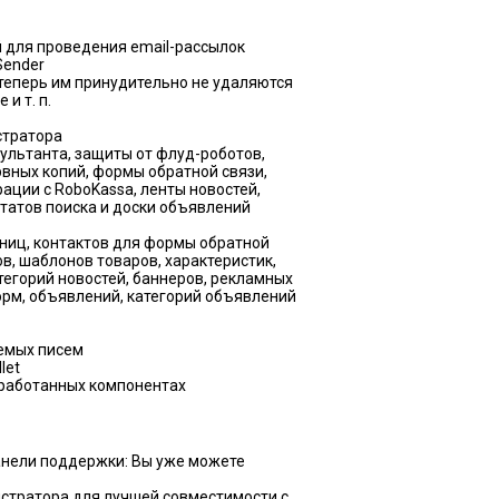
й для проведения email-рассылок
Sender
 теперь им принудительно не удаляются
 и т. п.
стратора
льтанта, защиты от флуд-роботов,
рвных копий, формы обратной связи,
грации с RoboKassa, ленты новостей,
ьтатов поиска и доски объявлений
ниц, контактов для формы обратной
ов, шаблонов товаров, характеристик,
атегорий новостей, баннеров, рекламных
форм, объявлений, категорий объявлений
емых писем
let
оработанных компонентах
анели поддержки: Вы уже можете
стратора для лучшей совместимости с