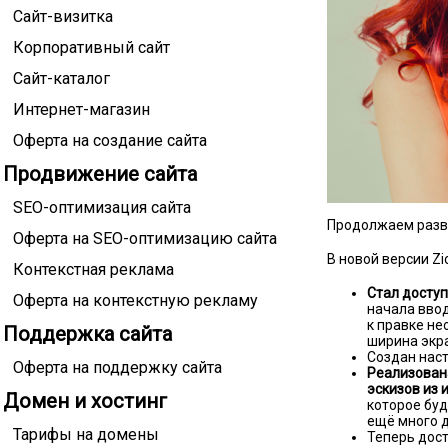
Сайт-визитка
Корпоративный сайт
Сайт-каталог
Интернет-магазин
Оферта на создание сайта
Продвижение сайта
SEO-оптимизация сайта
Продолжаем разви
Оферта на SEO-оптимизацию сайта
В новой версии Z
Контекстная реклама
Стал досту
Оферта на контекстную рекламу
начала ввод
к правке не
Поддержка сайта
ширина экра
Создан нас
Оферта на поддержку сайта
Реализован
эскизов из 
Домен и хостинг
которое буд
ещё много д
Тарифы на домены
Теперь дос