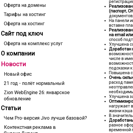
регистрация
Оферта на домены
Реализован
(паспорт, С
Тарифы на хостинг
документов,
На панели и
Оферта на хостинг
вставке пла
Реализован
Сайт под ключ
на email ил
способ подт
Оферта на комплекс услуг
Улучшена с
Доработан 
О компании
возможность
числе в име
Новости
возможност
подсказки 
Повышена с
Новый офис
Очень сильн
расход памя
21 год - полёт нормальный
неотправле
необходимы
Zion WebEngine 26: январское
Улучшена з
обновление
Оптимизиро
нагружает в
Статьи
жизни кэша 
В значитель
Чем Pro-версия Jivo лучше базовой?
Доработаны
разное офор
Контекстная реклама в
временной п