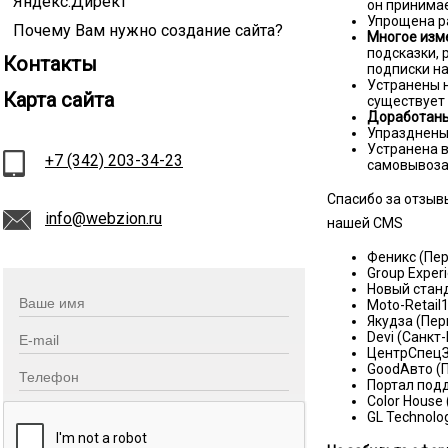
Яндекс.Директ
он принимае
Упрощена р
Почему Вам нужно создание сайта?
Многое изм
подсказки, 
Контакты
подписки на
Устранены н
Карта сайта
существует
Доработаны 
Упразднены
Устранена 
+7 (342) 203-34-23
самовывоза
Спасибо за отзыв
info@webzion.ru
нашей CMS
Феникс (Пе
Group Exper
Новый стан
Moto-Retail
Якудза (Пер
Devi (Санкт
ЦентрСпецЗ
GoodАвто (
Портал под
Color House
GL Technolo