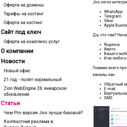
Jivo легко интегр
Оферта на домены
WhatsApp
Тарифы на хостинг
Telegram
Viber
Оферта на хостинг
Apple Busin
Сайт под ключ
Да, что там? Нача
Оферта на комплекс услуг
Яндекса
Авито
О компании
Вашего моб
И из любого
Новости
Помимо всего про
Новый офис
каналы, как:
21 год - полёт нормальный
Обратный з
Zion WebEngine 26: январское
E-mail
Виртуальна
обновление
SMS
Статьи
Чем Pro-версия Jivo лучше базовой?
Контекстная реклама в