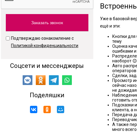
Встроенны
Уже в базовой ве
ещё и эти:
Кнопки для 
Подтверждаю ознакомление с
тему
Политикой конфиденциальности
Оценка каче
ошибками и
Распределе
наоборот 😊
Соцсети и мессенджеры
Авто распре
операторов
Сделки, за
Просмотр ин
сейчас нахо
не дожидаяс
Поделяшки
Наблюдение 
готовить о
Подсказки и
клиента, а 
Передача ди
Переводчик 
А также пер
много всего